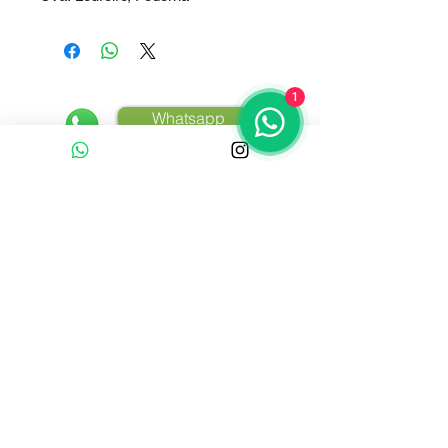
Clique e fale conosco
1
Whatsapp
Contato :
+55 (51) 9 91893737
E-mail Comercial:
adegaalgarve@gmail.com
Horário de Atendimento Comercial:
De segunda-feira a sexta-feira
08:00 às 12:00 / 13:30 às 17:30
Acompanhe a Adega Algarve
A venda de bebidas alcoólicas é proibida para menores
de 18 anos. Aprecie com moderação. Se beber, não dirija.
© 2021. Adega Algarve - CNPJ:
.
05.904.029/0001-11