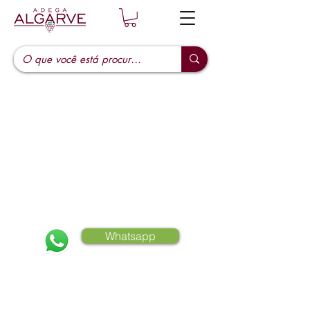
Clique e fale conosco
Whatsapp
Contato :
+55 (51) 9 91893737
E-mail Comercial:
adegaalgarve@gmail.com