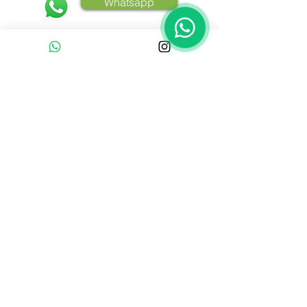
Whatsapp
Contato :
+55 (51) 9 91893737
E-mail Comercial:
adegaalgarve@gmail.com
Horário de Atendimento Comercial:
De segunda-feira a sexta-feira
08:00 às 12:00 / 13:30 às 17:30
Acompanhe a Adega Algarve
A venda de bebidas alcoólicas é proibida para menores
de 18 anos. Aprecie com moderação. Se beber, não dirija.
© 2021. Adega Algarve - CNPJ:
.
05.904.029/0001-11
Bela Cintra, 986 - Higienópolis - Santa Cruz do Sul -
RS. Todos os direitos reservados.
Conheça nossa
Política de Privacidade
Todos os produtos são enviados via-correios. A estimativa de
entrega varia conforme estado, podendo ocorrer em até 20
dias úteis.