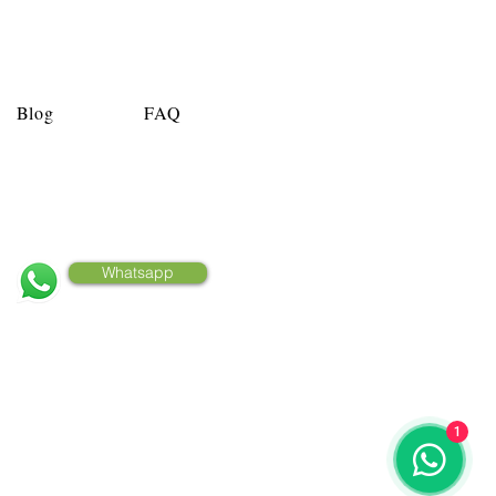
Blog
FAQ
Clique e fale conosco
Whatsapp
itos reservados.
1
s.