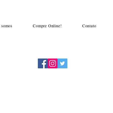
Mapa do site
 somos
Compre Online!
Contato
m
Acompanhe a Adega Algarve
a menores de 18 anos. Aprecie com moderação. Se beber, não dirija.
. Bela Cintra, 986 - Higienópolis - Santa Cruz do Sul - RS. Todos os dire
0001-11
A estimativa de entrega varia conforme estado, podendo ocorrer em até 20 dias útei