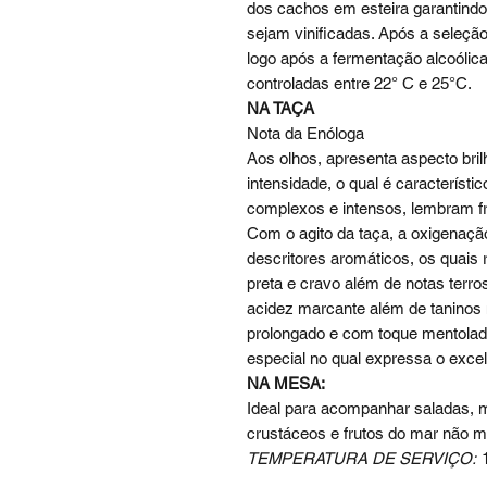
dos cachos em esteira garantindo
sejam vinificadas. Após a seleçã
logo após a fermentação alcoólic
controladas entre 22° C e 25°C.
NA TAÇA
Nota da Enóloga
Aos olhos, apresenta aspecto bril
intensidade, o qual é característ
complexos e intensos, lembram f
Com o agito da taça, a oxigenaçã
descritores aromáticos, os quai
preta e cravo além de notas terro
acidez marcante além de taninos 
prolongado e com toque mentolad
especial no qual expressa o exc
NA MESA:
Ideal para acompanhar saladas, m
crustáceos e frutos do mar não m
TEMPERATURA DE SERVIÇO: