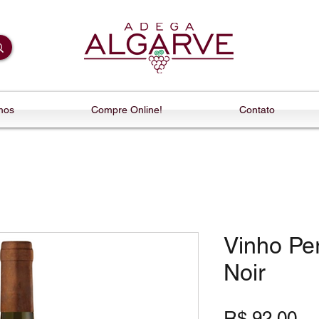
mos
Compre Online!
Contato
Vinho Pe
Noir
Pr
R$ 92,00