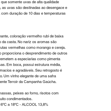
 que somente uvas de alta qualidade
o, as uvas são destinadas ao desengace e
a com duração de 10 dias e temperaturas
hante, coloração vermelho rubi de baixa
ico da casta. No nariz os aromas são
rutas vermelhas como morango e cereja.
o proporciona o desprendimento de outros
s remetem a especiarias como pimenta
sas. Em boca, possui estrutura média,
macios e agradáveis. Seu retrogosto é
o. Um vinho elegante de uma safra
elente Terroir da Campanha Gaúcha.
assas, peixes ao forno, risotos com
uito condimentados.
16ºC a 18ºC - ALCOOL 13,8%