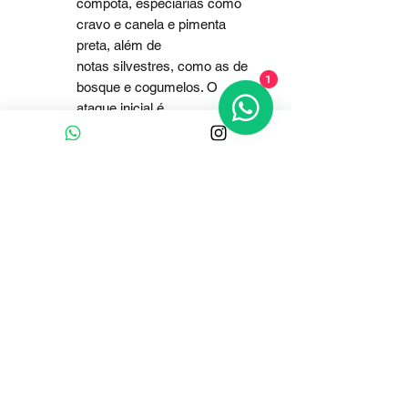
compota, especiarias como
cravo e canela e pimenta
preta, além de
notas silvestres, como as de
1
bosque e cogumelos. O
ataque inicial é
agradável, os taninos são
intensos, conferindo um
volume de boca
consistente, apresentando
grande longevidade.
Tempe
16º-18°C
ratura
de
Serviç
o:
Clique e fale conosco