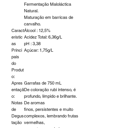
Fermentação Maloláctica
Natural.
Maturação em barricas de
carvalho.
Caract
Álcool : 12,5%
erístic
Acidez Total: 6,36g/L
as
pH : 3,38
Princi
Açúcar: 1,75g/L
pais
do
Produt
o:
Apres
Garrafas de 750 mL
entaçã
De coloração rubi intenso, é
o:
profundo, límpido e brilhante.
Notas
De aromas
de
finos, persistentes e muito
Degus
complexos, lembrando frutas
tação
vermelhas,