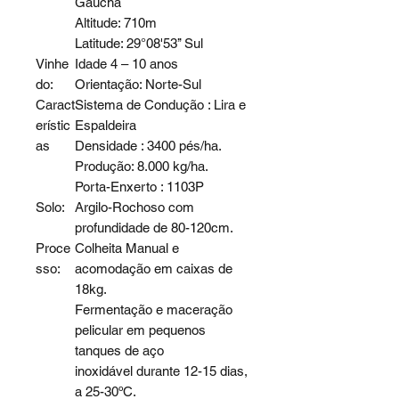
Gaúcha
Altitude: 710m
Latitude: 29°08'53’’ Sul
Vinhe
Idade 4 – 10 anos
do:
Orientação: Norte-Sul
Caract
Sistema de Condução : Lira e
erístic
Espaldeira
as
Densidade : 3400 pés/ha.
Produção: 8.000 kg/ha.
Porta-Enxerto : 1103P
Solo:
Argilo-Rochoso com
profundidade de 80-120cm.
Proce
Colheita Manual e
sso:
acomodação em caixas de
18kg.
Fermentação e maceração
pelicular em pequenos
tanques de aço
inoxidável durante 12-15 dias,
a 25-30ºC.