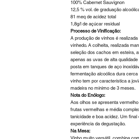
100% Cabernet Sauvignon
12,5 % vol. de graduação alcoólic
81 meq de acidez total
1,8g/l de açúcar residual
Processo de Vinificação:
A produção de vinhos é realizada
vinhedo. A colheita, realizada m
seleção dos cachos em esteira, a
apenas as uvas de alta qualidade 
posta em tanques de aço inoxidá
fermentação alcoólica dura cerca 
vinho tem por característica a jo
madeira no mínimo de 3 meses.
Nota do Enólogo:
Aos olhos se apresenta vermelho r
frutas vermelhas e média complex
tanicidade e boa acidez. Um fina
experiência da degustação.
Na Mesa:
Vinho muito versátil, combina co