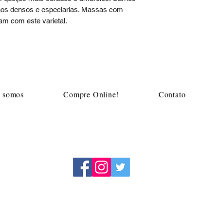
hos densos e especiarias. Massas com
m com este varietal.
Mapa do site
 somos
Compre Online!
Contato
m
Acompanhe a Adega Algarve
a menores de 18 anos. Aprecie com moderação. Se beber, não dirija.