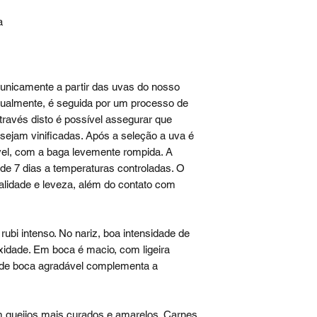
a
 unicamente a partir das uvas do nosso
anualmente, é seguida por um processo de
través disto é possível assegurar que
sejam vinificadas. Após a seleção a uva é
vel, com a baga levemente rompida. A
de 7 dias a temperaturas controladas. O
vialidade e leveza, além do contato com
ubi intenso. No nariz, boa intensidade de
idade. Em boca é macio, com ligeira
l de boca agradável complementa a
m queijos mais curados e amarelos. Carnes