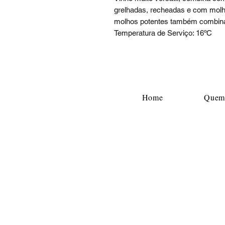
grelhadas, recheadas e com mol
molhos potentes também combina
Temperatura de Serviço: 16ºC
Home
Quem
Contato : +55 (51) 9 91893737
E-mail Comercial:
adegaalgarve@gmail.co
Horário de Atendimento Comercial:
De segunda-feira a sexta-feira
08:00 às 12:00 / 13:30 às 17:30
A venda de bebidas alcoólicas é proibida par