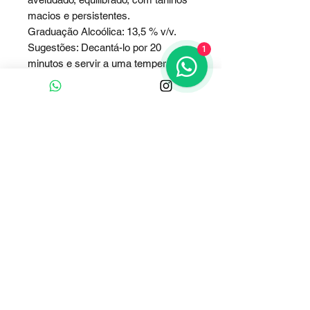
macios e persistentes.
Graduação Alcoólica: 13,5 % v/v.
Sugestões: Decantá-lo por 20
1
minutos e servir a uma temperatura
entre 16oC a
18oC.
Clique e fale conosco
Whatsapp
Contato :
+55 (51) 9 91893737
E-mail Comercial:
adegaalgarve@gmail.com
Horário de Atendimento Comercial:
De segunda-feira a sexta-feira
08:00 às 12:00 / 13:30 às 17:30