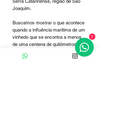
Serra Catarinense, região de São
Joaquim.
Buscamos mostrar o que acontece
quando a influência marítima de um
1
vinhedo que se encontra a menos
de uma centena de quilômetros do
mar, atua sobre a lenta e fria
maturação proporcionada em São
Joaquim, resultando em frescor e
estrutura, com evidente
mineralidade.