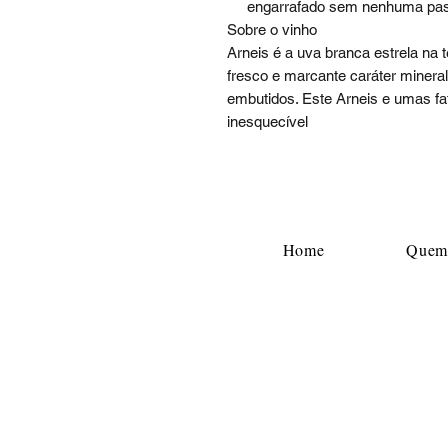
engarrafado sem nenhuma pas
Sobre o vinho
Arneis é a uva branca estrela na t
fresco e marcante caráter miner
embutidos. Este Arneis e umas fat
inesquecível
Home
Quem
Contato : +55 (51) 9 91893737
E-mail Comercial:
adegaalgarve@gmail.co
Horário de Atendimento Comercial:
De segunda-feira a sexta-feira
08:00 às 12:00 / 13:30 às 17:30