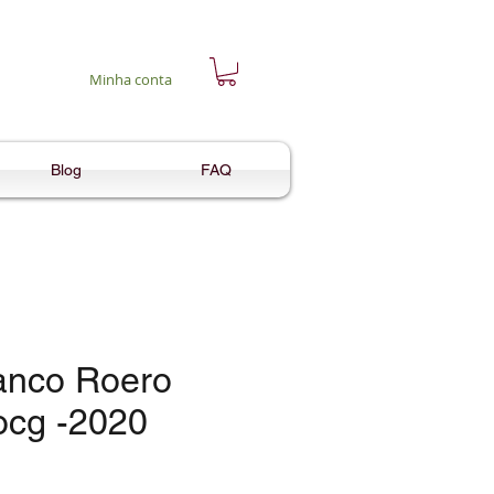
Minha conta
Blog
FAQ
anco Roero
ocg -2020
reço