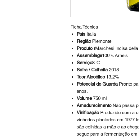
Ficha Técnica
País
Italia
Região
Piemonte
Produto r
Marchesi Incisa dell
Assemblage
100% Arneis
Serviço
8°C
Safra / Colheita
2018
Teor Alcoólico
13,2%
Potencial de Guarda
Pronto pa
anos.
Volume
750 ml
Amadurecimento
Não passa p
Vinificação
Produzido com a u
vinhedos plantados em 1977 l
são colhidas a mão e ao cheg
segue para a fermentação em t