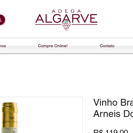
mos
Compre Online!
Contato
Vinho Br
Arneis D
P
R$ 119,00