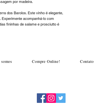
sagem por madeira.
erra dos Barolos. Este vinho é elegante,
al. Experimente acompanhá-lo com
ias fininhas de salame e prosciutto é
Mapa do site
 somos
Compre Online!
Contato
m
Acompanhe a Adega Algarve