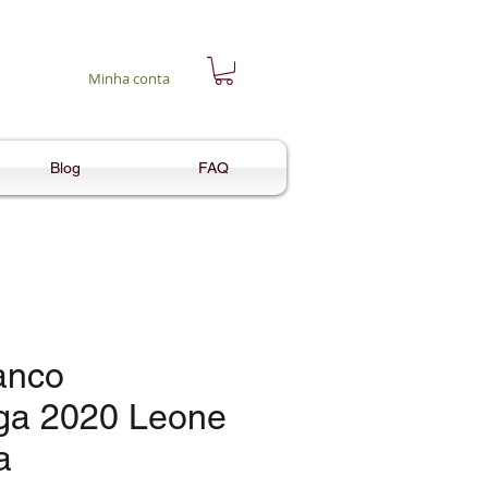
Minha conta
Blog
FAQ
anco
ga 2020 Leone
a