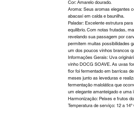
Cor: Amarelo dourado.
Aroma: Seus aromas elegantes co
abacaxi em calda e baunilha.
Paladar: Excelente estrutura par
equilíbrio. Com notas frutadas, m
revelando sua passagem por carv
permitem muitas possibilidades g
um dos poucos vinhos brancos qu
Informações Gerais: Uva originár
vinho DOCG SOAVE. As uvas foram
flor foi fermentado em barricas 
meses junto as leveduras e realiz
fermentação malolática que ocorre
um elegante amanteigado e uma i
Harmonização: Peixes e frutos d
Temperatura de serviço: 12 a 14º