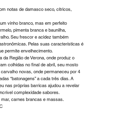
m notas de damasco seco, cítricos,
a um vinho branco, mas em perfeito
armelo, pimenta branca e baunilha,
alho. Seu frescor e acidez também
astronômicas. Pelas suas características é
e permite envelhecimento.
ia da Região de Verona, onde produz o
 colhidas no final de abril, seu mosto
de carvalho novas, onde permaneceu por 4
adas “batonagens” a cada três dias. A
u nas próprias barricas ajudou a revelar
ncrível complexidade sabores.
o mar, carnes brancas e massas.
 C
Mapa do site