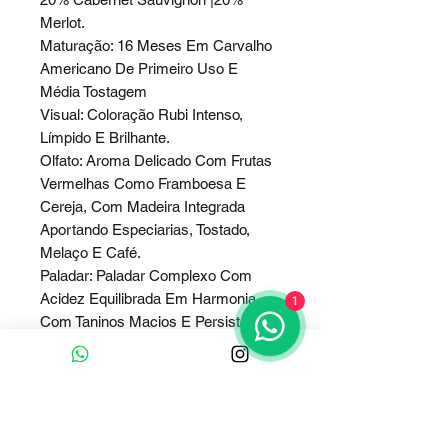
Merlot.
Maturação: 16 Meses Em Carvalho
Americano De Primeiro Uso E
Média Tostagem
Visual: Coloração Rubi Intenso,
Límpido E Brilhante.
Olfato: Aroma Delicado Com Frutas
Vermelhas Como Framboesa E
Cereja, Com Madeira Integrada
Aportando Especiarias, Tostado,
Melaço E Café.
Paladar: Paladar Complexo Com
Acidez Equilibrada Em Harmonia
1
Com Taninos Macios E Persistentes
E O Tostado Da Madeira.
Graduação Alcoólica: 14% Vol.
Temperatura De Serviço: 16 A 20 °C
Produção: 3.433 Garrafas
Numeradas