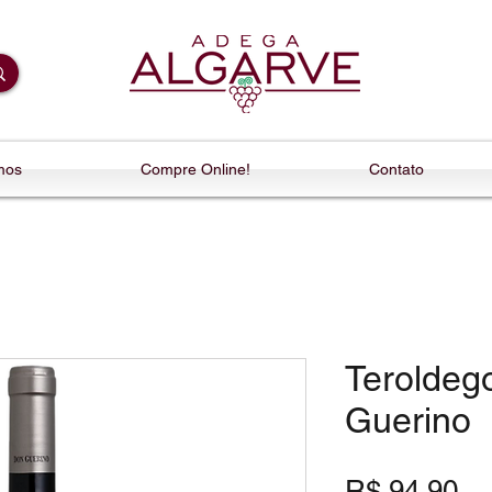
mos
Compre Online!
Contato
Teroldeg
Guerino
Pr
R$ 94,90