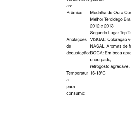
as:
Prêmios:
Medalha de Ouro Conc
Melhor Teroldego Bras
2012 e 2013
Segundo Lugar Top T
Anotações
VISUAL: Coloração v
de
NASAL: Aromas de fru
degustação:
BOCA: Em boca aprese
encorpado,
retrogosto agradável.
Temperatur
16-18ºC
a
para
consumo: