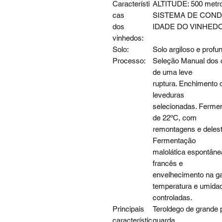
Característi
ALTITUDE: 500 metr
cas
SISTEMA DE CONDUÇ
dos
IDADE DO VINHEDO:
vinhedos:
Solo:
Solo argiloso e profu
Processo:
Seleção Manual dos 
de uma leve
ruptura. Enchimento 
leveduras
selecionadas. Fermen
de 22ºC, com
remontagens e delest
Fermentação
malolática espontân
francês e
envelhecimento na g
temperatura e umida
controladas.
Principais
Teroldego de grande p
característic
guarda.