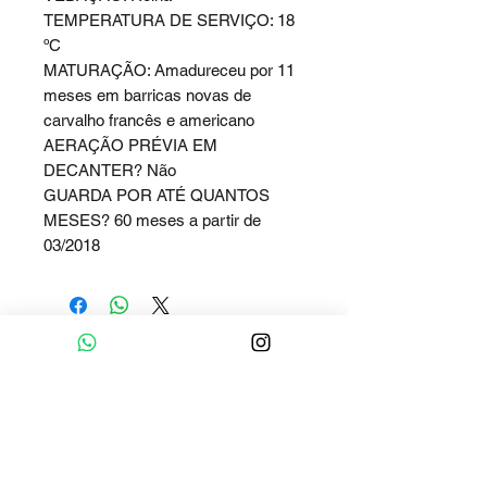
TEMPERATURA DE SERVIÇO: 18
ºC
MATURAÇÃO: Amadureceu por 11
meses em barricas novas de
carvalho francês e americano
AERAÇÃO PRÉVIA EM
DECANTER? Não
GUARDA POR ATÉ QUANTOS
MESES? 60 meses a partir de
03/2018
Clique e fale conosco
Whatsapp
Contato :
+55 (51) 9 91893737
E-mail Comercial:
adegaalgarve@gmail.com