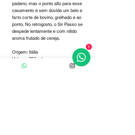
padano, mas o ponto alto para esse
casamento é sem dúvida um belo e
farto corte de bovino, grelhado e ao
ponto. No retrogosto, o Sir Passo se
despede lentamente e com nítido
aroma frutado de cereja.
1
Origem: Itália
Volume: 750 ml
Tipo: Tinto
Castas: Sangiovese , Merlot
Safra: 2019
Graduação alcoólica: 14%
Pronto para beber.
Estágio em madeira?Não
Necessita de aeração prévia em
decanter por 40 minutos
Temperatura de serviço: 18.00 Cº