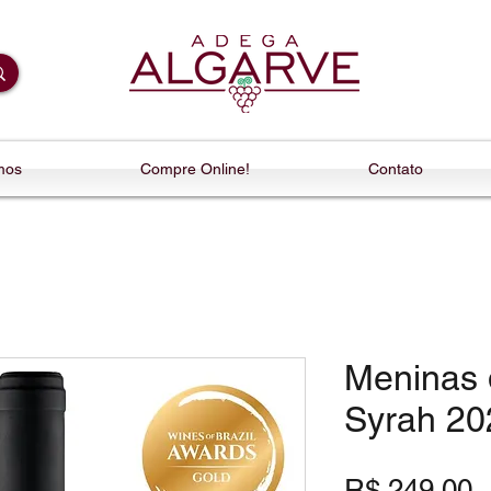
mos
Compre Online!
Contato
Meninas 
Syrah 20
P
R$ 249,00