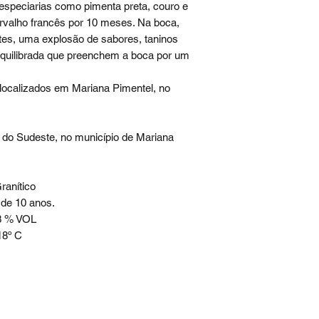
 especiarias como pimenta preta, couro e
rvalho francês por 10 meses. Na boca,
tes, uma explosão de sabores, taninos
equilibrada que preenchem a boca por um
localizados em Mariana Pimentel, no
 do Sudeste, no município de Mariana
ranítico
de 10 anos.
3 % VOL
8º C
Mapa do site