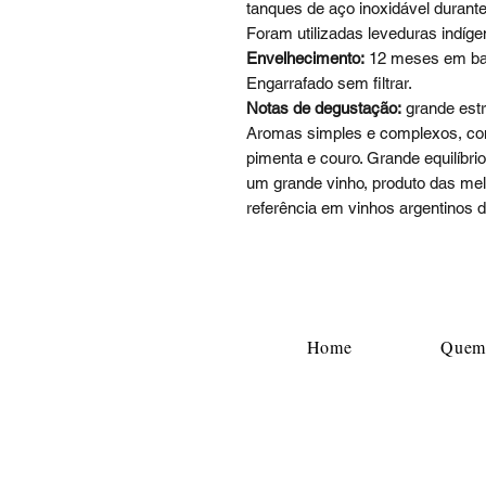
tanques de aço inoxidável durante
Foram utilizadas leveduras indíge
Envelhecimento:
12 meses em barr
Engarrafado sem filtrar.
Notas de degustação:
grande estr
Aromas simples e complexos, c
pimenta e couro. Grande equilíbrio
um grande vinho, produto das mel
referência em vinhos argentinos d
Home
Quem
Contato : +55 (51) 9 91893737
E-mail Comercial:
adegaalgarve@gmail.co