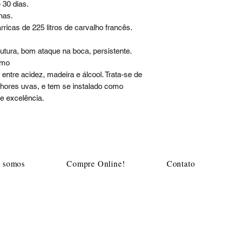
 30 dias.
nas.
icas de 225 litros de carvalho francês.
utura, bom ataque na boca, persistente.
omo
 entre acidez, madeira e álcool. Trata-se de
hores uvas, e tem se instalado como
e excelência.
Mapa do site
 somos
Compre Online!
Contato
m
Acompanhe a Adega Algarve