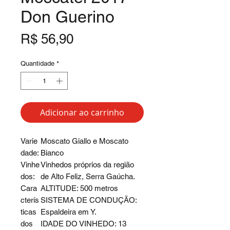
Don Guerino
Preço
R$ 56,90
Quantidade
*
Adicionar ao carrinho
Varie
Moscato Giallo e Moscato
dade:
Bianco
Vinhe
Vinhedos próprios da região
dos:
de Alto Feliz, Serra Gaúcha.
Cara
ALTITUDE: 500 metros
cterís
SISTEMA DE CONDUÇÃO:
ticas
Espaldeira em Y.
dos
IDADE DO VINHEDO: 13