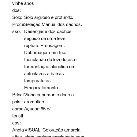
vinhe
anos
dos:
Solo:
Solo argiloso e profundo.
Proce
Seleção Manual dos cachos.
sso:
Desengace dos cachos
seguido de uma leve
ruptura. Prensagem.
Deburbagem em frio.
Inoculação de leveduras e
fermentação alcoólica em
autoclaves a baixas
temperaturas.
Emgarrafamento.
Princi
Vinho espumante doce e
pais
aromático
carac
Açúcar: 65 g/l
terísti
cas:
Anota
VISUAL: Coloração amarela
ções
claro, perlage persistente com