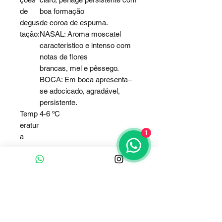
de
boa formação
degus
de coroa de espuma.
tação:
NASAL: Aroma moscatel
característico e intenso com
notas de flores
brancas, mel e pêssego.
BOCA: Em boca apresenta–
se adocicado, agradável,
persistente.
Temp
4-6 ºC
eratur
1
a
para
consu
mo: