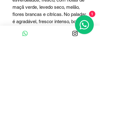
maçã verde, levedo seco, melão, 
flores brancas e cítricas. No paladar, 
1
é agradável, frescor intenso, boa 
estrutura, persistente e com 
retrogosto também agradável.
Clique e fale conosco
Whatsapp
Contato :
+55 (51) 9 91893737
E-mail Comercial:
adegaalgarve@gmail.com
Horário de Atendimento Comercial:
De segunda-feira a sexta-feira
08:00 às 12:00 / 13:30 às 17:30
Acompanhe a Adega Algarve