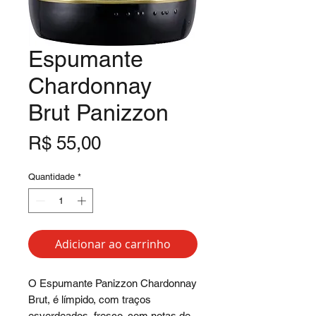
Espumante
Chardonnay
Brut Panizzon
Preço
R$ 55,00
Quantidade
*
Adicionar ao carrinho
O Espumante Panizzon Chardonnay 
Brut, é límpido, com traços 
esverdeados, fresco, com notas de 