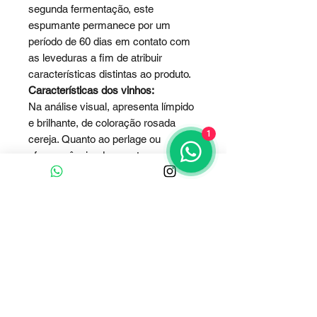
segunda fermentação, este
espumante permanece por um
período de 60 dias em contato com
as leveduras a fim de atribuir
características distintas ao produto.
Características dos vinhos:
Na análise visual, apresenta límpido
e brilhante, de coloração rosada
1
cereja. Quanto ao perlage ou
efervescência, demonstra um
excelente desprendimento de gás
carbônico, formando borbulhas
pequenas, espuma abundante e
duradoura. No aroma, caracteriza-se
por uma complexidade de frutas
provenientes do vinho base, notas
florais e de frutas vermelhas
mesclada com cítricas, bastante
intenso e atraente. Quanto ao