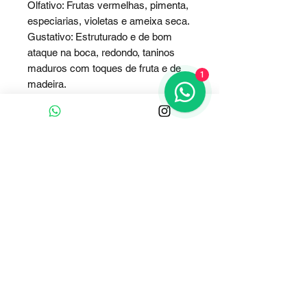
Olfativo: Frutas vermelhas, pimenta,
especiarias, violetas e ameixa seca.
Gustativo: Estruturado e de bom
ataque na boca, redondo, taninos
maduros com toques de fruta e de
1
madeira.
Harmonização: Carnes vermelhas
grelhadas
e pratos com molhos picantes.
Clique e fale conosco
Whatsapp
Contato :
+55 (51) 9 91893737
E-mail Comercial:
adegaalgarve@gmail.com
Horário de Atendimento Comercial: