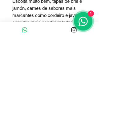
Escolta muito bem, tapas de brie e
jamón, carnes de sabores mais
1
marcantes como cordeiro e javali e
comidas mais condimentadas como
a tailandesa. Consumir a 18°C e
aerar por 30 minutos antes de
degustar. Sugiro apreciar em taças
lisas e cristalinas do tipo “Bordeaux”,
pois são bojudas e com a parte
superior mais fechada, permitindo
assim, que novas caracterísrticas
se apresentem. Este exemplar está
pronto para beber.
Clique e fale conosco
Whatsapp