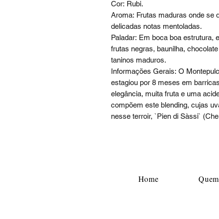
Cor: Rubi.
Aroma: Frutas maduras onde se d
delicadas notas mentoladas.
Paladar: Em boca boa estrutura, e
frutas negras, baunilha, chocolate
taninos maduros.
Informações Gerais: O Montepulci
estagiou por 8 meses em barrica
elegância, muita fruta e uma acid
compõem este blending, cujas uv
nesse terroir, `Pien di Sàssi` (Ch
Home
Quem