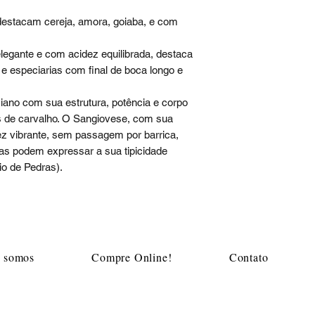
estacam cereja, amora, goiaba, e com
legante e com acidez equilibrada, destaca
 e especiarias com final de boca longo e
ano com sua estrutura, potência e corpo
s de carvalho. O Sangiovese, com sua
ez vibrante, sem passagem por barrica,
as podem expressar a sua tipicidade
eio de Pedras).
Mapa do site
 somos
Compre Online!
Contato