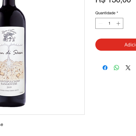
Quantidade
*
Adic
se