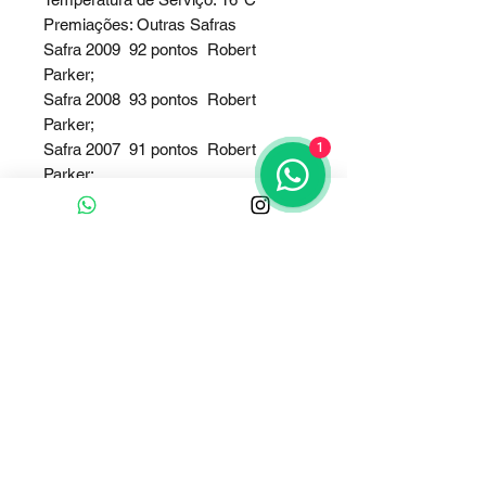
Premiações: Outras Safras
Safra 2009 ­ 92 pontos ­ Robert
Parker;
Safra 2008 ­ 93 pontos ­ Robert
Parker;
1
Safra 2007 ­ 91 pontos ­ Robert
Parker;
Safra 2005 ­ 90 pontos ­ Robert
Parker.
Teor alcoólico: 14% vol.
Clique e fale conosco
Whatsapp
Contato :
+55 (51) 9 91893737
E-mail Comercial:
adegaalgarve@gmail.com