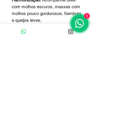
com molhos escuros, massas com
molhos pouco gordurosos, fiambres
1
e queijos leves.
Temperatura ideal
12 a 15°
Clique e fale conosco
Whatsapp
Contato :
+55 (51) 9 91893737
E-mail Comercial:
adegaalgarve@gmail.com
Horário de Atendimento Comercial:
De segunda-feira a sexta-feira
08:00 às 12:00 / 13:30 às 17:30
Acompanhe a Adega Algarve