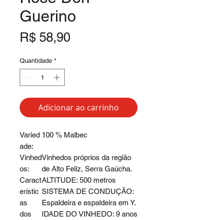
Guerino
Preço
R$ 58,90
Quantidade
*
Adicionar ao carrinho
Varied
100 % Malbec
ade:
Vinhed
Vinhedos próprios da região
os:
de Alto Feliz, Serra Gaúcha.
Caract
ALTITUDE: 500 metros
erístic
SISTEMA DE CONDUÇÃO:
as
Espaldeira e espaldeira em Y.
dos
IDADE DO VINHEDO: 9 anos