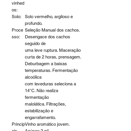
vinhed
os:
Solo:
Solo vermelho, argiloso e
profundo.
Proce
Seleção Manual dos cachos.
sso:
Desengace dos cachos
seguido de
uma leve ruptura. Maceração
curta de 2 horas, prensagem.
Deburbagem a baixas
temperaturas. Fermentação
alcoólica
com leveduras seleciona a
14°C. Não realiza
fermentação
malolática. Filtrações,
estabilização e
engarrafamento.
Princip
Vinho aromático jovem.
ais
Açúcar: 2 g/l