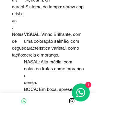
caract
Sistema de tampa: screw cap
erístic
as
:
Notas
VISUAL: Vinho Brilhante, com
de
uma coloração salmão, com
degus
característica varietal, como
tação:
cereja e morango.
NASAL: Alta média, com
notas de frutas como morango
e
cereja.
1
BOCA: Em boca, apresenta-
se agradável, equilibrado, e
com
boa persistência.