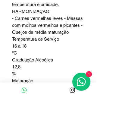
temperatura e umidade.
HARMONIZAÇÃO
- Carnes vermelhas leves - Massas
com molhos vermelhos e picantes -
Queijos de média maturação
Temperatura de Serviço
16 a 18
ºC
Graduação Alcoólica
12,8
%
1
Maturação
09
meses em barricas de carvalho
francês
Composição de Castas
100% Cabernet Sauvignon