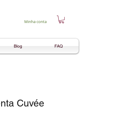
Minha conta
Blog
FAQ
enta Cuvée
reço