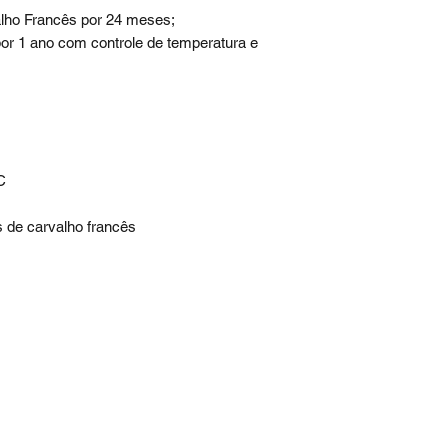
alho Francês por 24 meses;
or 1 ano com controle de temperatura e
C
 de carvalho francês
Mapa do site