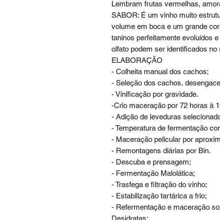
Lembram frutas vermelhas, amora,
SABOR: É um vinho muito estrutu
volume em boca e um grande corp
taninos perfeitamente evoluídos 
olfato podem ser identificados no 
ELABORAÇÃO
- Colheita manual dos cachos;
- Seleção dos cachos, desengace
- Vinificação por gravidade.
-Crio maceração por 72 horas à 1
- Adição de leveduras selecionad
- Temperatura de fermentação co
- Maceração pelicular por aproxi
- Remontagens diárias por Bin.
- Descuba e prensagem;
- Fermentação Malolática;
- Trasfega e filtração do vinho;
- Estabilização tartárica a frio;
- Refermentação e maceração so
Desidratas;