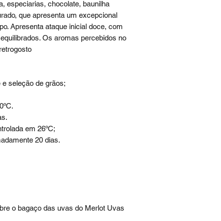
 especiarias, chocolate, baunilha
rado, que apresenta um excepcional
o. Apresenta ataque inicial doce, com
e equilibrados. Os aromas percebidos no
retrogosto
 e seleção de grãos;
0ºC.
as.
ntrolada em 26ºC;
madamente 20 dias.
bre o bagaço das uvas do Merlot Uvas